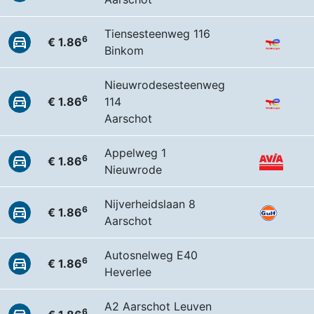
Tiensesteenweg 116
6
€ 1.86
Binkom
Nieuwrodesesteenweg
6
€ 1.86
114
Aarschot
Appelweg 1
6
€ 1.86
Nieuwrode
Nijverheidslaan 8
6
€ 1.86
Aarschot
Autosnelweg E40
6
€ 1.86
Heverlee
A2 Aarschot Leuven
6