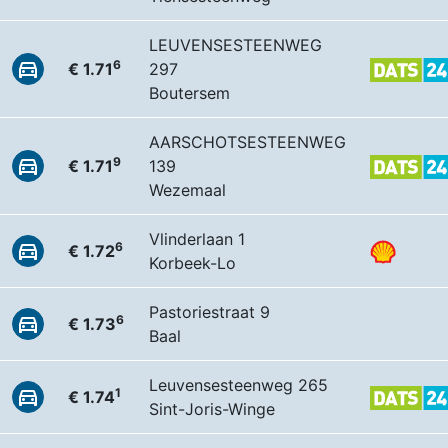
LEUVENSESTEENWEG
6
€ 1.71
297
Boutersem
AARSCHOTSESTEENWEG
9
€ 1.71
139
Wezemaal
Vlinderlaan 1
6
€ 1.72
Korbeek-Lo
Pastoriestraat 9
6
€ 1.73
Baal
Leuvensesteenweg 265
1
€ 1.74
Sint-Joris-Winge