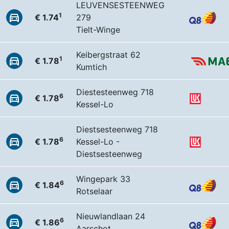
LEUVENSESTEENWEG
1
€ 1.74
279
Tielt-Winge
Keibergstraat 62
1
€ 1.78
Kumtich
Diestesteenweg 718
6
€ 1.78
Kessel-Lo
Diestsesteenweg 718
6
€ 1.78
Kessel-Lo -
Diestsesteenweg
Wingepark 33
6
€ 1.84
Rotselaar
Nieuwlandlaan 24
6
€ 1.86
Aarschot