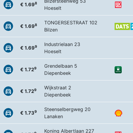
Bilzersteenweg 53
8
€ 1.69
Hoeselt
TONGERSESTRAAT 102
8
€ 1.69
Bilzen
Industrielaan 23
9
€ 1.69
Hoeselt
Grendelbaan 5
9
€ 1.72
Diepenbeek
Wijkstraat 2
9
€ 1.72
Diepenbeek
Steenselbergweg 20
9
€ 1.73
Lanaken
Koning Albertlaan 227