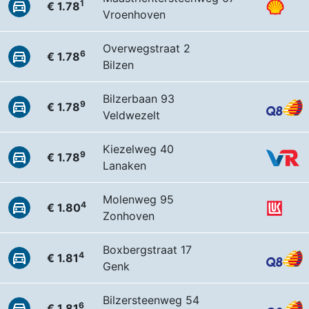
1
€ 1.78
Vroenhoven
Overwegstraat 2
6
€ 1.78
Bilzen
Bilzerbaan 93
9
€ 1.78
Veldwezelt
Kiezelweg 40
9
€ 1.78
Lanaken
Molenweg 95
4
€ 1.80
Zonhoven
Boxbergstraat 17
4
€ 1.81
Genk
Bilzersteenweg 54
6
€ 1.81