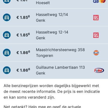
Hoeselt
Hasseltweg 12/14
6
€ 1.85
Genk
Hasseltweg 12-14
6
€ 1.85
Genk
Maastrichtersteenweg 358
6
€ 1.86
Tongeren
Guillaume Lambertlaan 113
6
€ 1.86
Genk
Alle benzineprijzen worden dagelijks bijgewerkt met
de meest recente informatie. De prijs is een indicatie
en kan soms veranderd zijn.
Net getankt? Help mee en geef de actuele