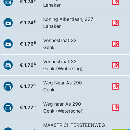
9
€ 1.74
Lanaken
Koning Albertlaan, 227
9
€ 1.74
Lanaken
Vennestraat 32
6
€ 1.76
Genk
Vennestraat 32
6
€ 1.76
Genk (Winterslag)
Weg Naar As 290
6
€ 1.77
Genk
Weg naar As 290
6
€ 1.77
Genk (Waterschei)
MAASTRICHTERSTEENWEG